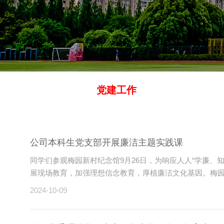
党建工作
公司本科生党支部开展廉洁主题实践课
同学们参观梅园新村纪念馆9月26日，为响应人人“学廉、
展现场教育，加强理想信念教育，厚植廉洁文化基因。梅园新
2024-10-09