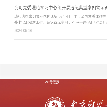
公司党委理论学习中心组开展违纪典型案例警示
​违纪典型案例警示教育现场5月15日下午，公司党委理论
委书记殷建新主持。会议首先学习了2024年第8期《求是》杂
2024-05-16
友情链接: