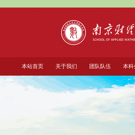
本站首页
关于我们
团队队伍
本科