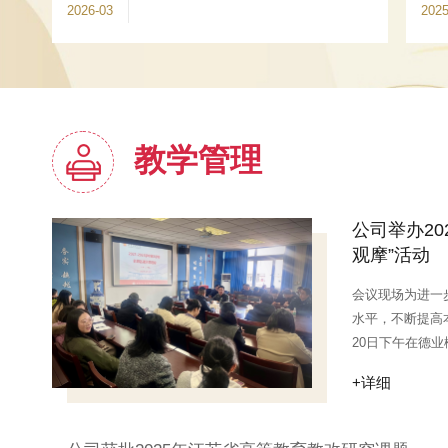
2026-03
2025
教学管理
公司举办20
观摩”活动
会议现场为进一
水平，不断提高本
20日下午在德业楼5
+详细