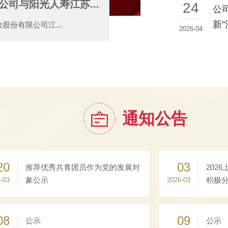
公司与阳光人寿江苏...
贺新春——公司举...
24
公
新”
股份有限公司江...
年新春的脚步...
2026-04
通知公告
20
03
推荐优秀共青团员作为党的发展对
202
象公示
积极
-03
2026-03
08
09
公示
公示