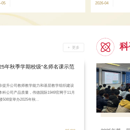
-05
2026-04
科
更多
25年秋季学期校级“名师名课示范
步提升公司教师教学能力和基层教学组织建设
科公司产品质量，伟德国际1949官网于11月
08室举办2025年秋...