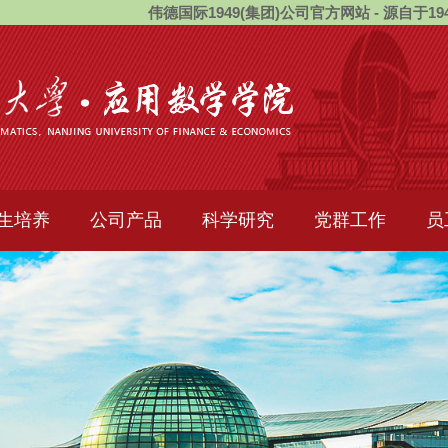
伟德国际1949(集团)公司官方网站 - 源自于19
生培养
公司产品
科学研究
党群工作
员