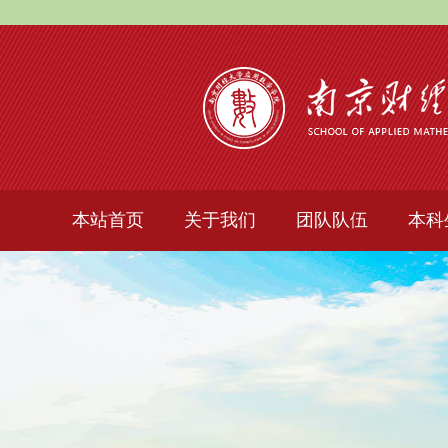
本站首页
关于我们
团队队伍
本科