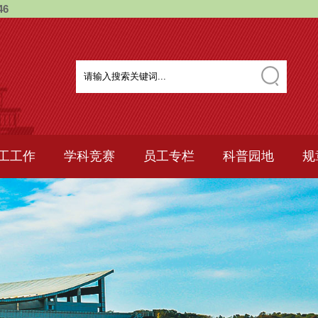
46
工工作
学科竞赛
员工专栏
科普园地
规