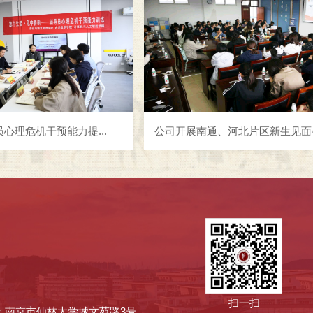
公司开展南通、河北片区新生见面会暨“...
“数”造精彩 启
扫一扫
：南京市仙林大学城文苑路3号