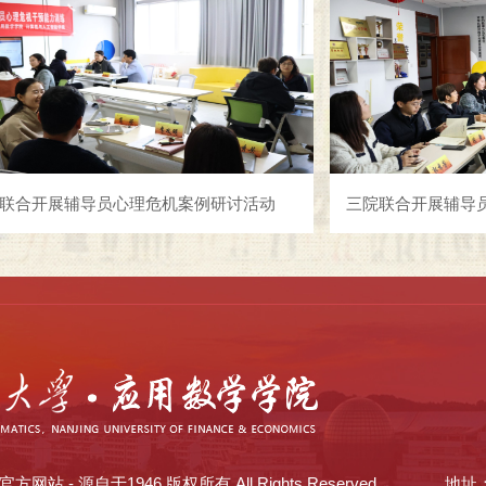
讨活动
三院联合开展辅导员心理危机干预能力提...
官方网站 - 源自于1946 版权所有 All Rights Reserved.
地址