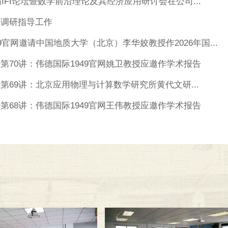
届IFI论坛暨数学前沿理论及其经济应用研讨会在公司...
司调研指导工作
9官网邀请中国地质大学（北京）李华姣教授作2026年国...
第70讲：伟德国际1949官网姚卫教授应邀作学术报告
第69讲：北京应用物理与计算数学研究所黄代文研...
第68讲：伟德国际1949官网王伟教授应邀作学术报告