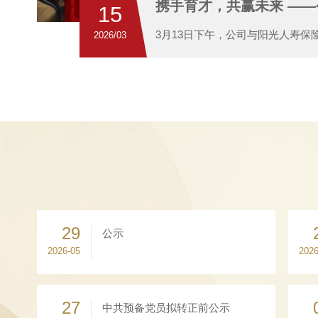
携手育才，共赢未来 ——
福映门楣辞旧岁，骏腾万里
15
15
3月13日下午，公司与阳光人寿保险
​岁聿云暮，新元肇启。2026丙午马
2026/03
2026/02
29
公示
2026-05
2026
27
中共预备党员拟转正前公示