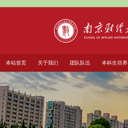
本站首页
关于我们
团队队伍
本科生培养