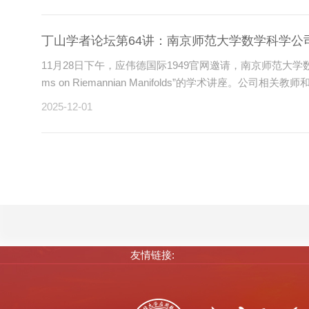
丁山学者论坛第64讲：南京师范大学数学科学公
11月28日下午，应伟德国际1949官网邀请，南京师范大学数学科学公司姜波教授
ms on Riemannian Manifolds”的学术讲座。公司相关教
2025-12-01
友情链接: