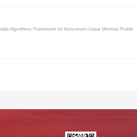
Framework for Nonconvex-Linear Minimax Proble