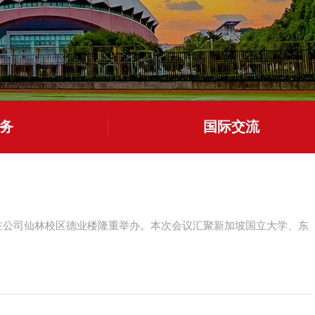
务
国际交流
研讨会在公司仙林校区德业楼隆重举办。本次会议汇聚新加坡国立大学、东