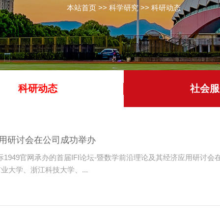
本站首页
>>
科学研究
>>
科研动态
科研动态
社会服
济应用研讨会在公司成功举办
伟德国际1949官网承办的首届IFI论坛-暨数学前沿理论及其经济应用
大学、浙江科技大学、...