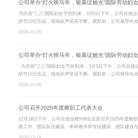
公司举办“灯火映马年，银幕绽她光”国际劳动妇
为庆祝“三八”国际妇女节的到来，3月5日下午，公司在德
的节日纪念品，现场欢声笑语不断。观影前，公司领导向全体
2026-03-09
公司举办“灯火映马年，银幕绽她光”国际劳动妇
为庆祝“三八”国际妇女节的到来，3月5日下午，公司在德
的节日纪念品，现场欢声笑语不断。观影前，公司领导向全体
2026-03-05
公司召开2025年度教职工代表大会
​12月18日下午，公司在德业楼508会议室召开2025
政工作、团队队伍建设、本科教学和专业建设、团队建设与研
2025-12-18