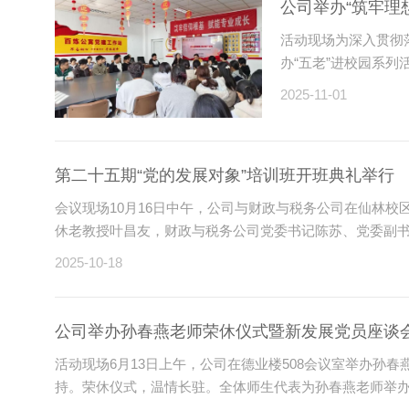
公司举办“筑牢理
活动现场为深入贯彻
办“五老”进校园系列
2025-11-01
第二十五期“党的发展对象”培训班开班典礼举行
会议现场10月16日中午，公司与财政与税务公司在仙林校区
休老教授叶昌友，财政与税务公司党委书记陈苏、党委副书记
2025-10-18
公司举办孙春燕老师荣休仪式暨新发展党员座谈
活动现场​6月13日上午，公司在德业楼508会议室举办
持。荣休仪式，温情长驻。全体师生代表为孙春燕老师举办荣