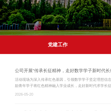
党建工作
公司开展“传承长征精神，走好数学学子新时代长征
活动现场为深入传承红色基因，引领数学学子坚定理想信念、
励青年学子将红色精神融入学业成长，走好新时代求学长征路
2026-05-20