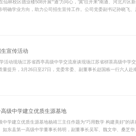
司在仙林校区德业楼508开展“‘通’力同心，‘冀’往开来”南通、河北
步明确学业方向，助力公司招生宣传工作。公司党委副书记孙晓飞、片区
招生宣传活动
学活动现场江苏省西亭高级中学交流座谈现场江苏省栟茶高级中学交
量提升，3月26日至27日，党委常委、副董事长赵国栋一行六人赴南
一高级中学建立优质生源基地
级中学建立优质生源基地杨靖三主任作题为“巧用数学 构建美好”的
。如东县第一高级中学董事长韩明，副董事长吴军、魏文华、桑芝华、吴