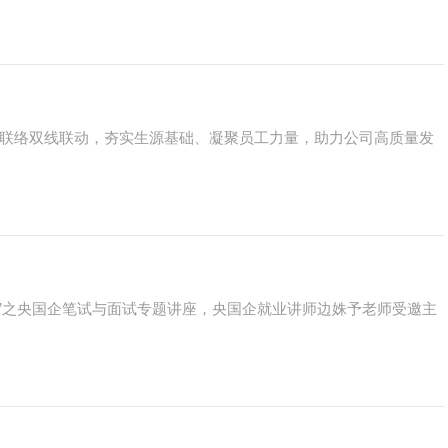
工联络双线联动，夯实生源基础、凝聚员工力量，助力公司高质量发
堂”之央国企笔试与面试专题讲座，央国企就业讲师边姝予老师受邀主