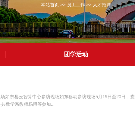
本站首页
>>
员工工作
>>
人才招聘
团学活动
现场如东县云智算中心参访现场如东移动参访现场5月19日至20日
共数学系教师杨博等参加...