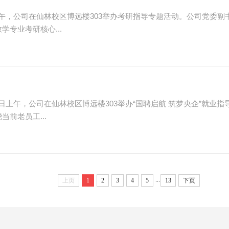
上午，公司在仙林校区博远楼303举办考研指导专题活动。公司党委
学专业考研核心...
2日上午，公司在仙林校区博远楼303举办“国聘启航 筑梦央企”就
前老员工...
...
上页
1
2
3
4
5
13
下页