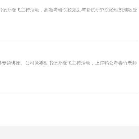
副书记孙晓飞主持活动，高顿考研院校规划与复试研究院经理刘潮歌受
业指导专题讲座。公司党委副书记孙晓飞主持活动，上岸鸭公考春竹老师