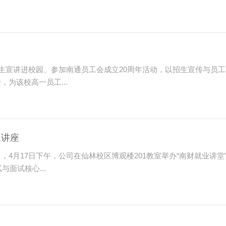
招生宣讲进校园、参加南通员工会成立20周年活动，以招生宣传与员
为该校高一员工...
题讲座
，4月17日下午，公司在仙林校区博观楼201教室举办“南财就业讲
面试核心...