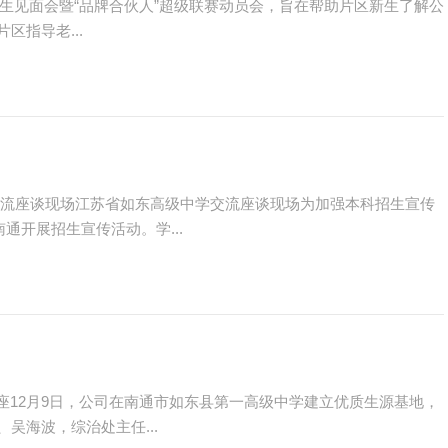
片区新生见面会暨“品牌合伙人”超级联赛动员会，旨在帮助片区新生了解公
指导老...
流座谈现场江苏省如东高级中学交流座谈现场为加强本科招生宣传
通开展招生宣传活动。学...
讲座12月9日，公司在南通市如东县第一高级中学建立优质生源基地，
海波，综治处主任...