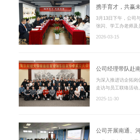
携手育才，共赢未
3月13日下午，公
张闪、学工办老师及
2026-03-15
公司经理带队赴
为深入推进访企拓岗
走访与员工联络活动
2025-11-30
公司开展南通、河