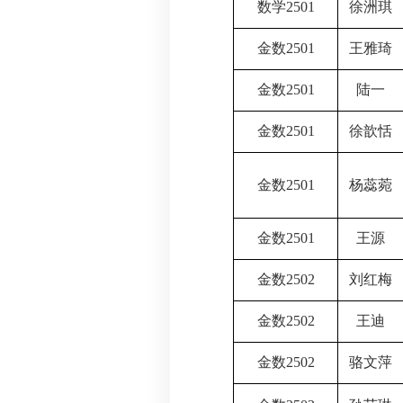
数学
2501
徐洲琪
金数
2501
王雅琦
金数
2501
陆一
金数
2501
徐歆恬
金数
2501
杨蕊菀
金数
2501
王源
金数
2502
刘红梅
金数
2502
王迪
金数
2502
骆文萍