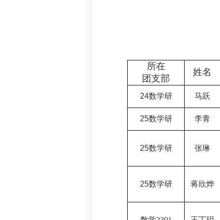
所在
姓名
团支部
24数学研
马跃
2
5
数学研
李青
25数学研
张琳
25数学研
蒋欣烨
数学
2301
王丁玥