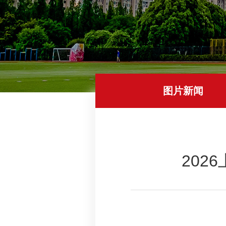
图片新闻
20