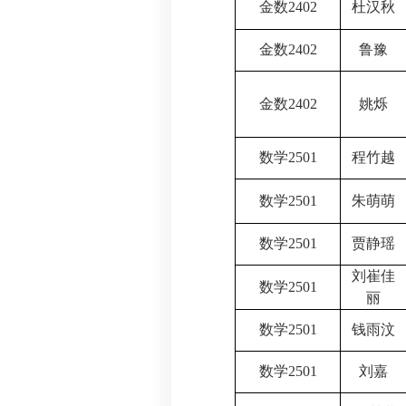
金数
2402
杜汉秋
金数
2402
鲁豫
金数
2402
姚烁
数学
2501
程竹越
数学
2501
朱萌萌
数学
2501
贾静瑶
刘崔佳
数学
2501
丽
数学
2501
钱雨汶
数学
2501
刘嘉