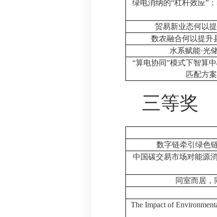
绿电消纳的
“
杠杆效应
”
：
贸易新业态何以提
数农融合何以提升
水系赋能
·
光
“
算电协同
”
模式下智算中
匹配方案
三等奖
数字链牵引绿色
中国碳交易市场对能源
同室而居，
The Impact of Environment