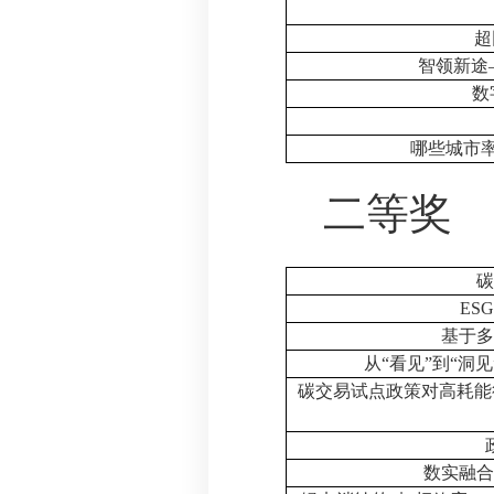
超
智领新途
数
哪些城市
二等奖
碳
ESG
基于多
从
“
看见
”
到
“
洞见
碳交易试点政策对高耗能
数实融合