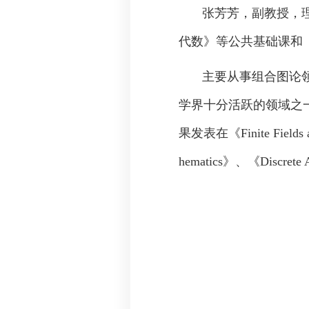
张芳芳，副教授，
代数》等公共基础课和
主要从事组合图论
学界十分活跃的领域之
果发表在《
Finite Fields
hematics
》、《
Discrete 