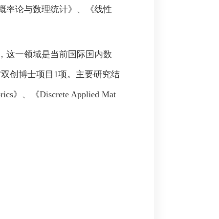
《概率论与数理统计》、《线性
，这一领域是当前国际国内数
省双创博士项目
1
项。主要研究结
rics
》、《
Discrete Applied Mat