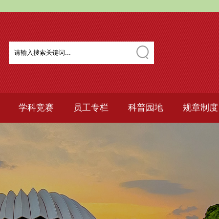
学科竞赛
员工专栏
科普园地
规章制度