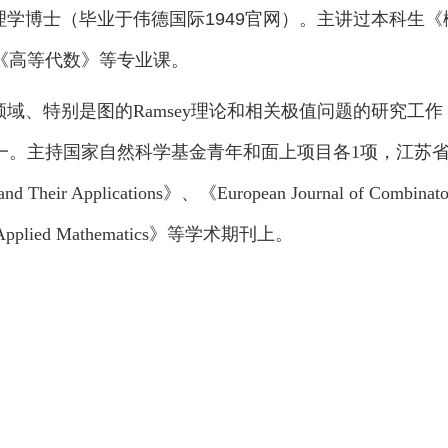
理学博
士（毕业于伟德国际1949官网）。主讲过本科生
《高等代数》等专业课。
领域、特别是图的
Ramsey
理论和相关极值问题的研究工作
一。主持国家自然科学基金青年和面上项目各
1
项，江苏
 and Their Applications
》、《
European Journal of Combinato
Applied Mathematics
》等学术期刊上。