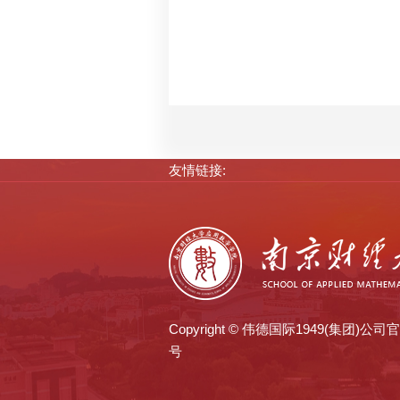
友情链接:
Copyright © 伟德国际1949(集团)公司官方
号