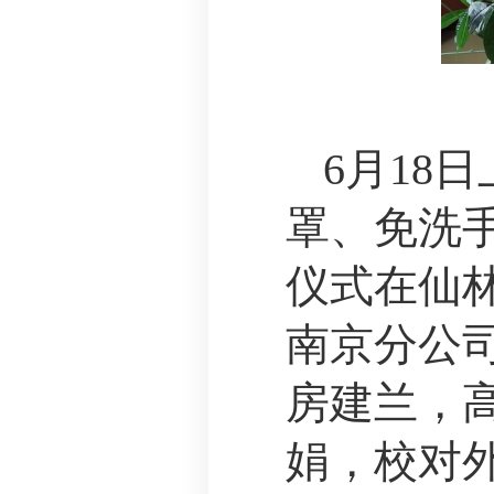
6
月
18
日
罩、免洗
仪式在仙
南京分公
房建兰，
娟，校对