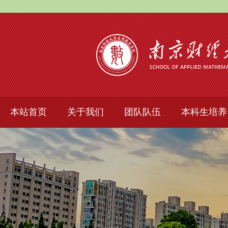
本站首页
关于我们
团队队伍
本科生培养