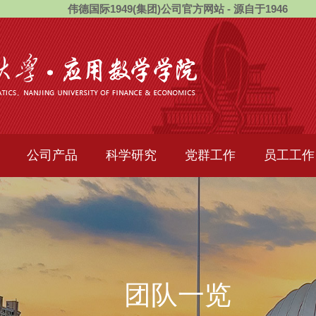
伟德国际1949(集团)公司官方网站 - 源自于1946
公司产品
科学研究
党群工作
员工工作
团队一览