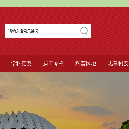
学科竞赛
员工专栏
科普园地
规章制度